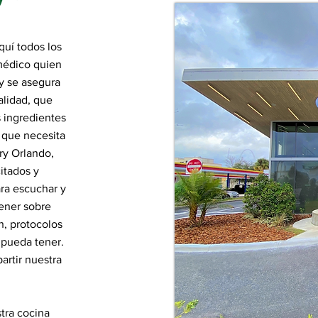
quí todos los
 médico quien
ry se asegura
alidad, que
 ingredientes
 que necesita
ry Orlando,
itados y
ra escuchar y
ener sobre
n, protocolos
 pueda tener.
rtir nuestra
tra cocina