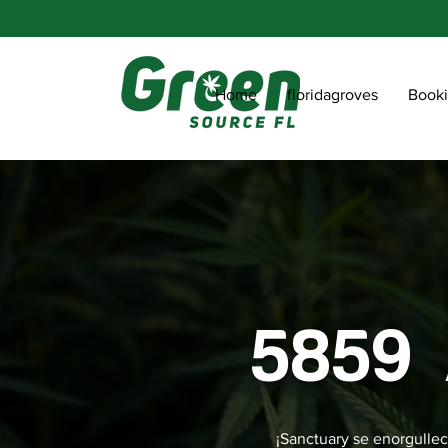
Home
floridagroves
Book
5859 
¡Sanctuary se enorgullec