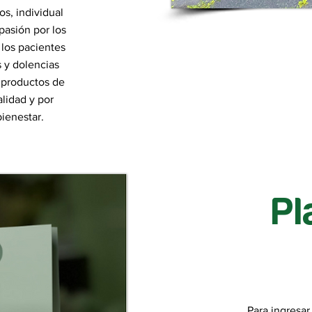
os, individual
pasión por los
 los pacientes
 y dolencias
s productos de
alidad y por
ienestar.
Pl
Para ingresar