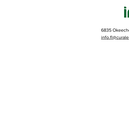
6835 Okeecho
info.fl@cural