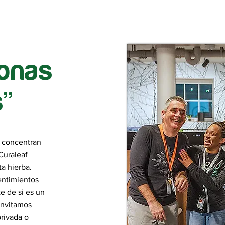
onas
”
e concentran
Curaleaf
a hierba.
entimientos
e de si es un
invitamos
rivada o