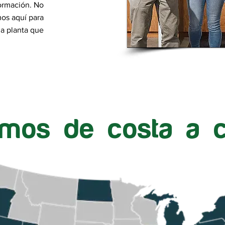
ormación. No
os aquí para
ua planta que
amos de costa a c