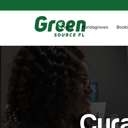
Home
floridagroves
Book
Cur