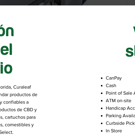
ón
el
s
io
CanPay
Cash
orida, Curaleaf
Point of Sale
ndar productos de
ATM on-site
y confiables a
Handicap Acc
roductos de CBD y
Parking Avail
as, cartuchos para
Curbside Pic
s, comestibles y
In Store
Select.