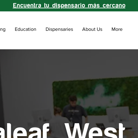
Encuentra tu dispensario más cercano
ing
Education
Dispensaries
About Us
More
aleaf West