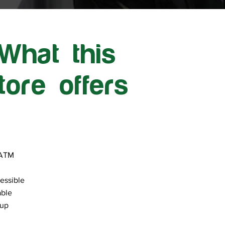
What this
tore offers
 ATM
essible
able
kup