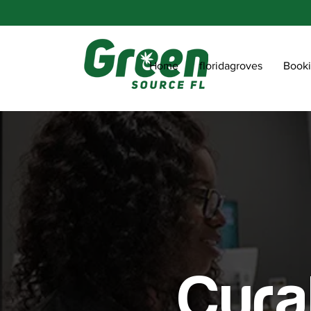
Home
floridagroves
Book
Cura