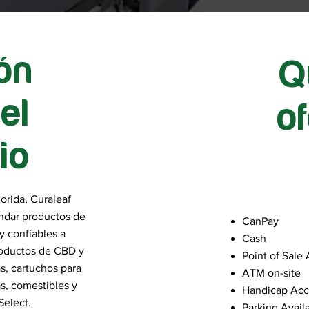
ón
Q
el
o
io
orida, Curaleaf
ndar productos de
CanPay
y confiables a
Cash
roductos de CBD y
Point of Sale
as, cartuchos para
ATM on-site
s, comestibles y
Handicap Acc
Select.
Parking Avail