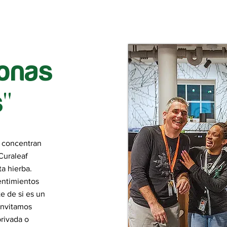
onas
"
e concentran
Curaleaf
a hierba.
entimientos
e de si es un
invitamos
rivada o