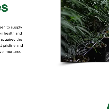
es
been to supply
eir health and
 acquired the
 pristine and
well-nurtured