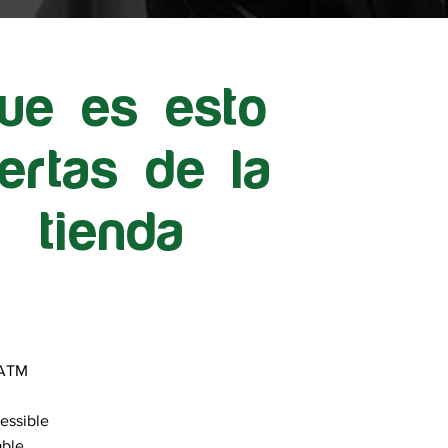
ue es esto
fertas de la
tienda
 ATM
essible
able