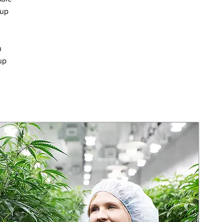
kup
h
up