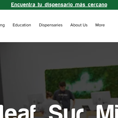
Encuentra tu dispensario más cercano
ing
Education
Dispensaries
About Us
More
leaf Sur M