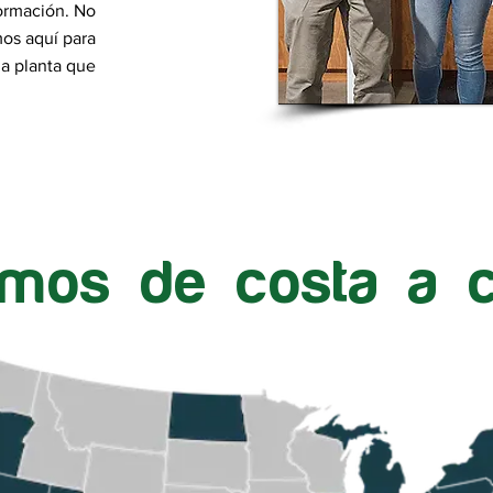
ormación. No
os aquí para
ua planta que
amos de costa a c