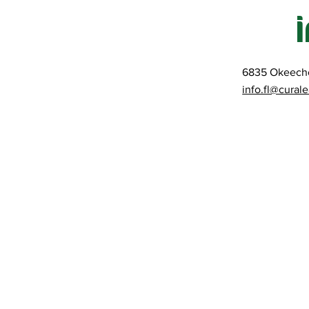
6835 Okeecho
info.fl@cural