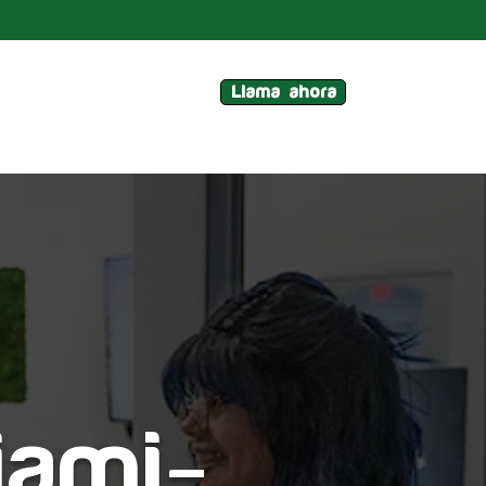
Llama ahora
iami-