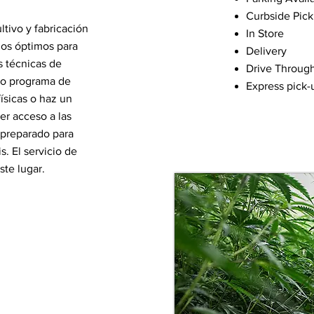
Curbside Pic
tivo y fabricación
In Store
ios óptimos para
Delivery
s técnicas de
Drive Throug
tro programa de
Express pick-
ísicas o haz un
er acceso a las
 preparado para
. El servicio de
ste lugar.