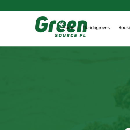
Home
floridagroves
Book