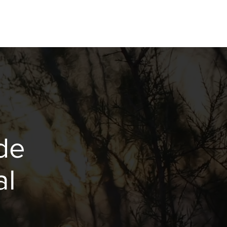
de
al