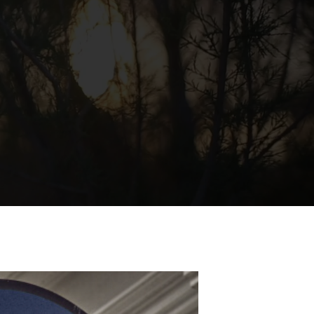
ara cumplir
empre con un
ndar más alto,
 centramos en
dos cosas:
res productos