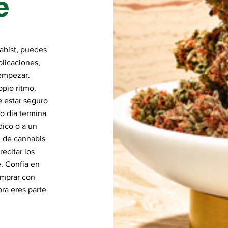
e
abist, puedes
licaciones,
 empezar.
opio ritmo.
e estar seguro
o día termina
ico o a un
n de cannabis
recitar los
. Confía en
omprar con
ra eres parte